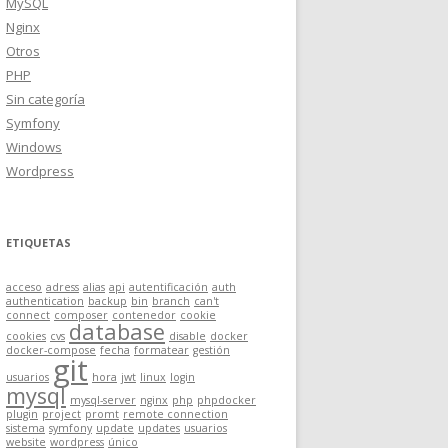
MySQL
Nginx
Otros
PHP
Sin categoría
Symfony
Windows
Wordpress
ETIQUETAS
acceso
adress
alias
api
autentificación
auth
authentication
backup
bin
branch
can't
connect
composer
contenedor
cookie
database
cookies
cvs
disable
docker
docker-compose
fecha
formatear
gestión
git
usuarios
hora
jwt
linux
login
mysql
mysql-server
nginx
php
phpdocker
plugin
project
promt
remote connection
sistema
symfony
update
updates
usuarios
website
wordpress
único