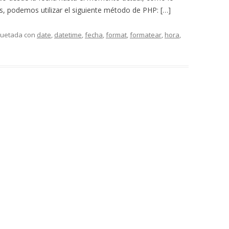
es, podemos utilizar el siguiente método de PHP: […]
quetada con
date
,
datetime
,
fecha
,
format
,
formatear
,
hora
,