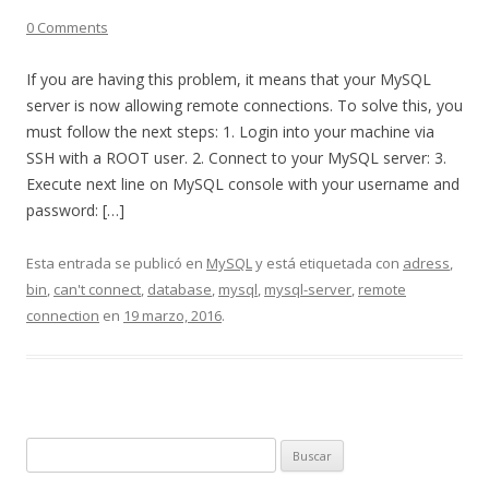
0 Comments
If you are having this problem, it means that your MySQL
server is now allowing remote connections. To solve this, you
must follow the next steps: 1. Login into your machine via
SSH with a ROOT user. 2. Connect to your MySQL server: 3.
Execute next line on MySQL console with your username and
password: […]
Esta entrada se publicó en
MySQL
y está etiquetada con
adress
,
bin
,
can't connect
,
database
,
mysql
,
mysql-server
,
remote
connection
en
19 marzo, 2016
.
Buscar: