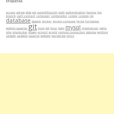
ETIQUETAS
acceso
adress
alias
api
autentificación
auth
authentication
backup
bin
branch
can't connect
composer
contenedor
cookie
cookies
cvs
database
disable
docker
docker-compose
fecha
formatear
git
mysql
gestión usuarios
hora
jwt
linux
login
mysql-server
nginx
php
phpdocker
plugin
project
promt
remote connection
sistema
symfony
update
updates
usuarios
website
wordpress
único