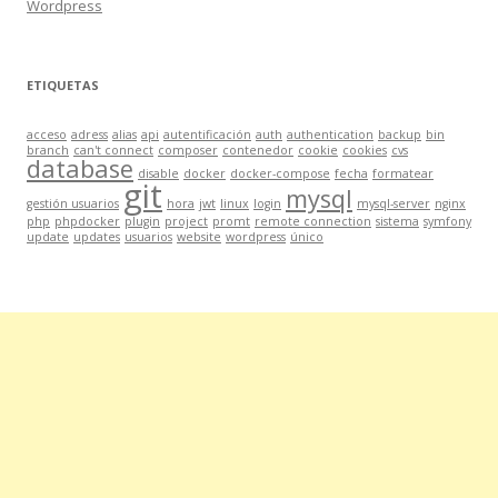
Wordpress
ETIQUETAS
acceso
adress
alias
api
autentificación
auth
authentication
backup
bin
branch
can't connect
composer
contenedor
cookie
cookies
cvs
database
disable
docker
docker-compose
fecha
formatear
git
mysql
gestión usuarios
hora
jwt
linux
login
mysql-server
nginx
php
phpdocker
plugin
project
promt
remote connection
sistema
symfony
update
updates
usuarios
website
wordpress
único